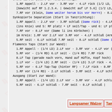
1.RF Appell - 2.LF vor - 3.RF vor - 4.LF rück (1/2 LD
[Gewicht auf RF 1.2.3.4. | Gewicht auf LF 5.6] (1/2 L
7.RF vor (klein,
Dame weiter herum bis vor Herrn
) - 8.
Synkopierte Separation (Start in Tanzrichtung):
1.RF Appell - 2.LF vor - 3.RF schluß (
Dame rück
) - 4.L
(ins Knie) und 5: RF platz + LF seit/Tap - und 6: LF pl
7.RF vor - 8.LF vor (Dame li ins Körbchen) |
im Kreis: 1.RF vor 2.LF vor 3.RF vor - 4.LF schluß (Ar
5.RF seit - 6.LF schluß 7.RF seit - 8.LF schluß (
Dame 
Flamenco Taps (Start zur Wand):
1.RF Appell - (1/4 LD) 2.LF vor - 3.RF vor - 4.LF vor 
5.RF vor - (1/4 RD) 6.LF seit - (1/4 RD) 7.RF rück
8.LF Tap (gerade nach vorn, Hand auf Hüfte, Kopf hoch)
1.LF vor - (1/4 LD) 2.RF seit - (1/4 LD) 3.LF rück - 4
5.RF vor - 6.LF Tap-Tap (hinter RF) - 7.LF rück - 8.RF
1.RF vor (1/4 RD) - 2.LF schluß - 3.RF seit - 4.LF sch
Ausgang (Start zur Wand):
1.RF Appell - (1/4 LD) 2.LF vor - 3.RF vor - 4.LF schl
5.RF seit - 6.LF schluß - 7.RF seit - 8.LF schluß |
Langsamer Walzer
Ta