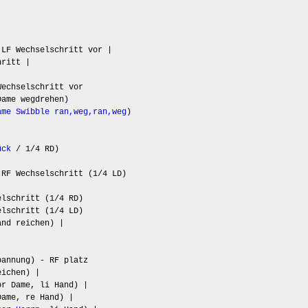
 LF Wechselschritt vor |
hritt |
echselschritt vor
ame wegdrehen)
ame Swibble ran,weg,ran,weg
)
ück
/ 1/4 RD)
 RF Wechselschritt (1/4 LD)
lschritt (1/4 RD)
lschritt (1/4 LD)
nd reichen) |
annung) - RF platz
eichen) |
r Dame, li Hand) |
ame, re Hand) |