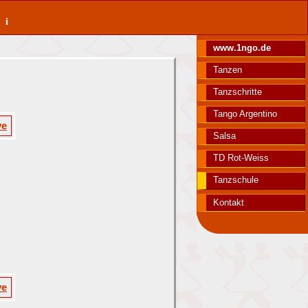
ki
www.1ngo.de
Tanzen
Tanzschritte
Tango Argentino
ve
Salsa
TD Rot-Weiss
Tanzschule
Kontakt
ve