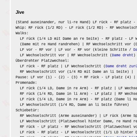
Jive
(Stand auseinander, nur li-re Hand) LF rück - RF platz -
Whip: RF rück (1/2 RD) - LF rück (1/2 RD) - RF Wechselsc
Walks:
LF rück (1/4 LD mit Dame an re Seite) - RF platz - LF W
(Dame mit re Hand randrehen) | RF Wechselschritt vor (D
LF vor - RF vor | LF vor - RF vor (kleine Schritte /
D
LF Wechselschritt vor | RF Wechselschritt (
Dame dreht
)
Überdrehter Platzwechsel:
LF rück - RF platz | LF Wechselschritt (
Dame dreht zur
RF Wechselschritt vor (1/4 RD mit Dame an li Seite) |
Pause: LF vor (1) - (2) - (3) + RF rück - LF platz (4) |
Promenade:
LF rück (1/4 LD, Dame in re Arm) - RF platz | LF Wechse
RF rück (1/4 RD, Dame in li Arm) - LF platz | RF Wechse
LF rück (1/4 LD, Dame in re Arm) - RF platz (Dame li Ha
LF Wechselschritt (1/4 RD, Dame an li Seite führen)
Schiebetür:
RF Wechselschritt (Arme auseinander) | LF rück (Arme Sp
LF Wechselschritt (Platzwechsel hinter Dame, re Hand r
RF rück - LF platz - RF Wechselschritt (Platzwechsel vo
LF rück - RF platz - LF Wechselschritt (1/1 LD hinter D