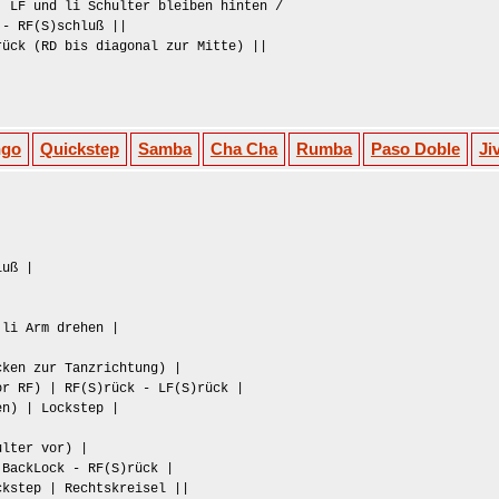
 LF und li Schulter bleiben hinten /
 - RF(S)schluß ||
ück (RD bis diagonal zur Mitte) ||
ngo
Quickstep
Samba
Cha Cha
Rumba
Paso Doble
Ji
luß |
 li Arm drehen |
ken zur Tanzrichtung) |
r RF) | RF(S)rück - LF(S)rück |
n) | Lockstep |
lter vor) |
BackLock - RF(S)rück |
ckstep | Rechtskreisel ||