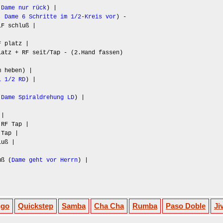
,
Dame nur rück
) |
D,
Dame 6 Schritte im 1/2-Kreis vor
) -
LF schluß |
F platz |
atz + RF seit/Tap - (2.Hand fassen)
m heben) |
1 1/2 RD
) |
(
Dame Spiraldrehung LD
) |
 |
.RF Tap |
 Tap |
luß |
uß (
Dame geht vor Herrn
) |
ngo
Quickstep
Samba
Cha Cha
Rumba
Paso Doble
Ji