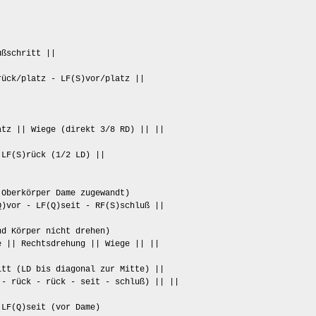
ußschritt ||
ück/platz - LF(S)vor/platz ||
tz || Wiege (direkt 3/8 RD) || ||
LF(S)rück (1/2 LD) ||
Oberkörper Dame zugewandt)
)vor - LF(Q)seit - RF(S)schluß ||
d Körper nicht drehen)
 || Rechtsdrehung || Wiege || ||
itt (LD bis diagonal zur Mitte) ||
 - rück - rück - seit - schluß) || ||
LF(Q)seit (vor Dame)