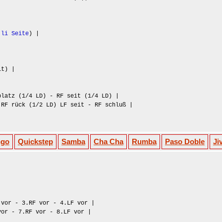
 li Seite
) |
it) |
platz (1/4 LD) - RF seit (1/4 LD) |
 RF rück (1/2 LD) LF seit - RF schluß |
ngo
Quickstep
Samba
Cha Cha
Rumba
Paso Doble
Ji
 vor - 3.RF vor - 4.LF vor |
vor - 7.RF vor - 8.LF vor |