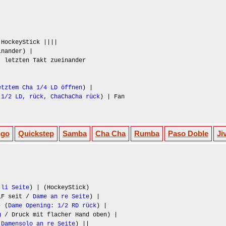
 HockeyStick ||||
inander) |
, letzten Takt zueinander
etztem Cha 1/4 LD öffnen
) |
 1/2 LD, rück, ChaChaCha rück
) | Fan
ngo
Quickstep
Samba
Cha Cha
Rumba
Paso Doble
Ji
 li Seite
) | (HockeyStick)
(LF seit /
Dame an re Seite
) |
- (
Dame Opening: 1/2 RD rück
) |
g
/ Druck mit flacher Hand oben) |
 Damensolo an re Seite
) ||