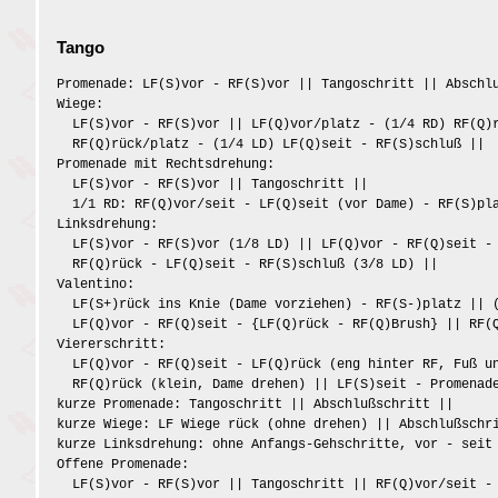
Tango
Promenade: LF(S)vor - RF(S)vor || Tangoschritt || Abschl
Wiege:
LF(S)vor - RF(S)vor || LF(Q)vor/platz - (1/4 RD) RF(Q)r
RF(Q)rück/platz - (1/4 LD) LF(Q)seit - RF(S)schluß ||
Promenade mit Rechtsdrehung:
LF(S)vor - RF(S)vor || Tangoschritt ||
1/1 RD: RF(Q)vor/seit - LF(Q)seit (vor Dame) - RF(S)pla
Linksdrehung:
LF(S)vor - RF(S)vor (1/8 LD) || LF(Q)vor - RF(Q)seit - 
RF(Q)rück - LF(Q)seit - RF(S)schluß (3/8 LD) ||
Valentino:
LF(S+)rück ins Knie (Dame vorziehen) - RF(S-)platz || (
LF(Q)vor - RF(Q)seit - {LF(Q)rück - RF(Q)Brush} || RF(Q
Viererschritt:
LF(Q)vor - RF(Q)seit - LF(Q)rück (eng hinter RF, Fuß un
RF(Q)rück (klein, Dame drehen) || LF(S)seit - Promenade
kurze Promenade: Tangoschritt || Abschlußschritt ||
kurze Wiege: LF Wiege rück (ohne drehen) || Abschlußschr
kurze Linksdrehung: ohne Anfangs-Gehschritte, vor - seit
Offene Promenade:
LF(S)vor - RF(S)vor || Tangoschritt || RF(Q)vor/seit - 