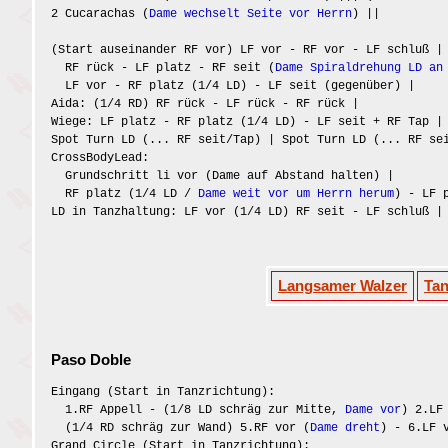
2 Cucarachas (
Dame wechselt Seite vor Herrn
) ||
(Start auseinander RF vor) LF vor - RF vor - LF schluß |
RF rück - LF platz - RF seit (
Dame Spiraldrehung LD an
LF vor - RF platz (1/4 LD) - LF seit (gegenüber) |
Aida: (1/4 RD) RF rück - LF rück - RF rück |
Wiege: LF platz - RF platz (1/4 LD) - LF seit + RF Tap |
Spot Turn LD (... RF seit/Tap) | Spot Turn LD (... RF se
CrossBodyLead:
Grundschritt li vor (Dame auf Abstand halten) |
RF platz (1/4 LD /
Dame weit vor um Herrn herum
) - LF 
LD in Tanzhaltung: LF vor (1/4 LD) RF seit - LF schluß |
Langsamer Walzer
Ta
Paso Doble
Eingang (Start in Tanzrichtung):
1.RF Appell - (1/8 LD schräg zur Mitte,
Dame vor
) 2.LF
(1/4 RD schräg zur Wand) 5.RF vor (
Dame dreht
) - 6.LF 
Grand Circle (Start in Tanzrichtung):