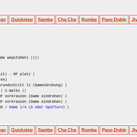
ngo
Quickstep
Samba
Cha Cha
Rumba
Paso Doble
Ji
ame wegstoßen) ||||
it) - RF platz |
ren)
Grundschritt li (Damendrehung) |
|| 2 Walks ||
RF vorkreuzen (Dame eindrehen) |
RF vorkreuzen (Dame eindrehen) |
 RD /
Dame 1/4 LD oder SpotTurn
) |
ngo
Quickstep
Samba
Cha Cha
Rumba
Paso Doble
Ji