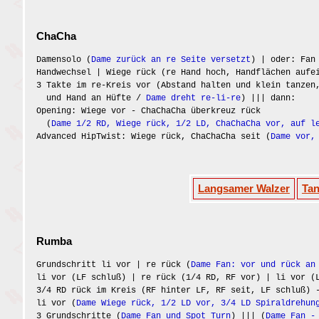
ChaCha
Damensolo (
Dame zurück an re Seite versetzt
) | oder: Fan
Handwechsel | Wiege rück (re Hand hoch, Handflächen aufe
3 Takte im re-Kreis vor (Abstand halten und klein tanzen
und Hand an Hüfte /
Dame dreht re-li-re
) ||| dann:
Opening: Wiege vor - ChaChaCha überkreuz rück
(
Dame 1/2 RD, Wiege rück, 1/2 LD, ChaChaCha vor, auf l
Advanced HipTwist: Wiege rück, ChaChaCha seit (
Dame vor,
Langsamer Walzer
Ta
Rumba
Grundschritt li vor | re rück (
Dame Fan: vor und rück an
li vor (LF schluß) | re rück (1/4 RD, RF vor) | li vor 
3/4 RD rück im Kreis (RF hinter LF, RF seit, LF schluß) 
li vor (
Dame Wiege rück, 1/2 LD vor, 3/4 LD Spiraldrehun
3 Grundschritte (
Dame Fan und Spot Turn
) ||| (
Dame Fan -