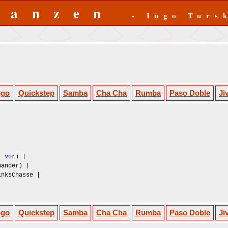
Tanzen
- Ingo Turs
ngo
Quickstep
Samba
Cha Cha
Rumba
Paso Doble
Ji
- vor
) |
nander) |
inksChasse |
ngo
Quickstep
Samba
Cha Cha
Rumba
Paso Doble
Ji