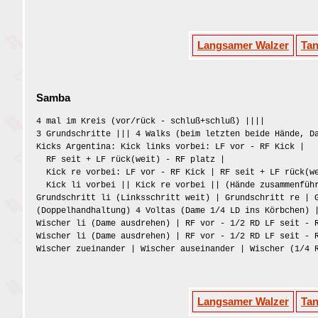
Langsamer Walzer
Ta
Samba
4 mal im Kreis (vor/rück - schluß+schluß) ||||
3 Grundschritte ||| 4 Walks (beim letzten beide Hände, D
Kicks Argentina: Kick links vorbei: LF vor - RF Kick |
RF seit + LF rück(weit) - RF platz |
Kick re vorbei: LF vor - RF Kick | RF seit + LF rück(we
Kick li vorbei || Kick re vorbei || (Hände zusammenfüh
Grundschritt li (Linksschritt weit) | Grundschritt re | 
(Doppelhandhaltung) 4 Voltas (Dame 1/4 LD ins Körbchen) 
Wischer li (Dame ausdrehen) | RF vor - 1/2 RD LF seit - 
Wischer li (Dame ausdrehen) | RF vor - 1/2 RD LF seit - 
Wischer zueinander | Wischer auseinander | Wischer (1/4
Langsamer Walzer
Ta