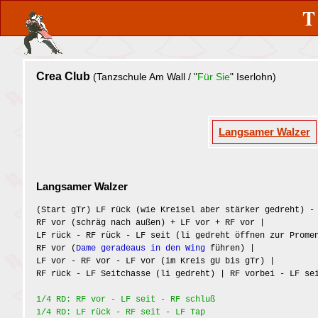
Crea Club
(Tanzschule Am Wall / "
Für Sie
" Iserlohn)
Langsamer Walzer
Langsamer Walzer
(Start gTr) LF rück (wie Kreisel aber stärker gedreht) -
RF vor (schräg nach außen) + LF vor + RF vor |
LF rück - RF rück - LF seit (li gedreht öffnen zur Prome
RF vor (
Dame geradeaus in den Wing
führen) |
LF vor - RF vor - LF vor (im Kreis gU bis gTr) |
RF rück - LF Seitchasse (li gedreht) | RF vorbei - LF se
1/4 RD: RF vor - LF seit - RF schluß
1/4 RD: LF rück - RF seit - LF Tap