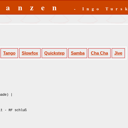
Tanzen
- Ingo Turs
Tango
Slowfox
Quickstep
Samba
Cha Cha
Jive
nade) |
it - RF schluß