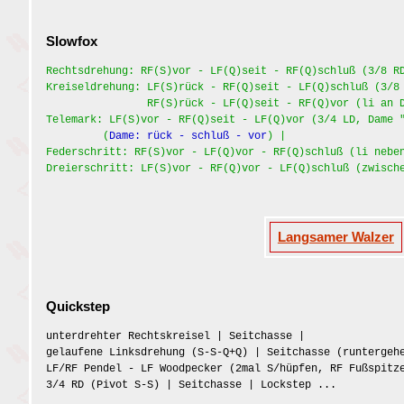
Slowfox
Rechtsdrehung: RF(S)vor - LF(Q)seit - RF(Q)schluß (3/8 R
Kreiseldrehung: LF(S)rück - RF(Q)seit - LF(Q)schluß (3/8
RF(S)rück - LF(Q)seit - RF(Q)vor (li an Dam
Telemark: LF(S)vor - RF(Q)seit - LF(Q)vor (3/4 LD, Dame 
(
Dame: rück - schluß - vor
) |
Federschritt: RF(S)vor - LF(Q)vor - RF(Q)schluß (li nebe
Dreierschritt: LF(S)vor - RF(Q)vor - LF(Q)schluß (zwisch
Langsamer Walzer
Quickstep
unterdrehter Rechtskreisel | Seitchasse |
gelaufene Linksdrehung (S-S-Q+Q) | Seitchasse (runtergeh
LF/RF Pendel - LF Woodpecker (2mal S/hüpfen, RF Fußspitz
3/4 RD (Pivot S-S) | Seitchasse | Lockstep ...