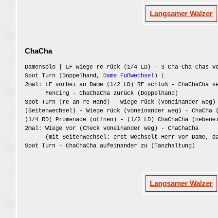
Langsamer Walzer
ChaCha
Damensolo | LF Wiege re rück (1/4 LD) - 3 Cha-Cha-Chas v
Spot Turn (Doppelhand,
Dame Fußwechsel
) |
2mal: LF vorbei an Dame (1/2 LD) RF schluß - ChaChaCha s
Fencing - ChaChaCha zurück (Doppelhand)
Spot Turn (re an re Hand) - Wiege rück (voneinander weg)
(Seitenwechsel) - Wiege rück (voneinander weg) - ChaCha 
(1/4 RD) Promenade (öffnen) - (1/2 LD) ChaChaCha (nebene
2mal: Wiege vor (Check voneinander weg) - ChaChaCha
(mit Seitenwechsel: erst wechselt Herr vor Dame, dan
Spot Turn - ChaChaCha aufeinander zu (Tanzhaltung)
Langsamer Walzer