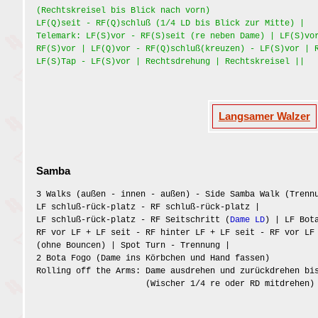
(Rechtskreisel bis Blick nach vorn)
LF(Q)seit - RF(Q)schluß (1/4 LD bis Blick zur Mitte) |
Telemark: LF(S)vor - RF(S)seit (re neben Dame) | LF(S)v
RF(S)vor | LF(Q)vor - RF(Q)schluß(kreuzen) - LF(S)vor | 
LF(S)Tap - LF(S)vor | Rechtsdrehung | Rechtskreisel ||
Langsamer Walzer
Samba
3 Walks (außen - innen - außen) - Side Samba Walk (Trenn
LF schluß-rück-platz - RF schluß-rück-platz |
LF schluß-rück-platz - RF Seitschritt (
Dame LD
) | LF Bot
RF vor LF + LF seit - RF hinter LF + LF seit - RF vor LF
(ohne Bouncen) | Spot Turn - Trennung |
2 Bota Fogo (Dame ins Körbchen und Hand fassen)
Rolling off the Arms: Dame ausdrehen und zurückdrehen bi
(Wischer 1/4 re oder RD mitdrehen)