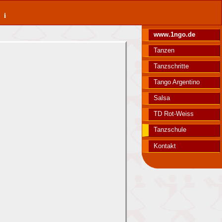
ki
www.1ngo.de
Tanzen
Tanzschritte
Tango Argentino
Salsa
TD Rot-Weiss
Tanzschule
Kontakt