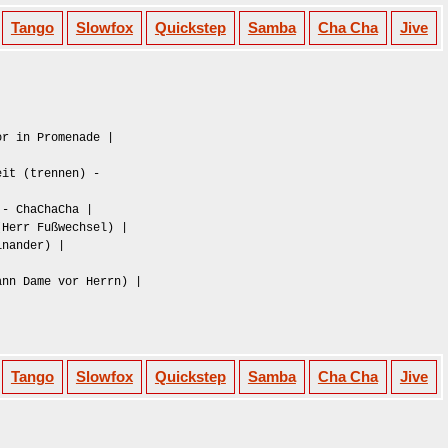
Tango
Slowfox
Quickstep
Samba
Cha Cha
Jive
or in Promenade |
eit (trennen) -
 - ChaChaCha |
(Herr Fußwechsel) |
inander) |
n Dame vor Herrn) |
Tango
Slowfox
Quickstep
Samba
Cha Cha
Jive