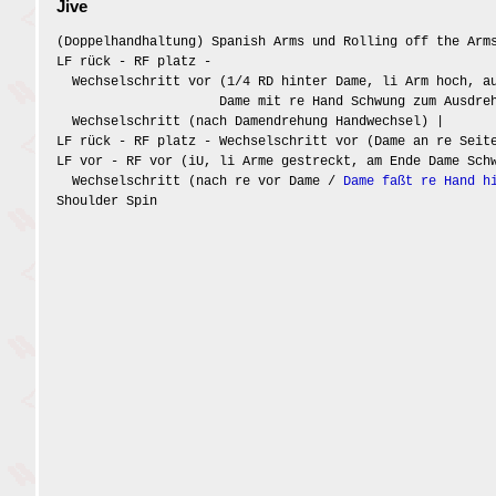
Jive
(Doppelhandhaltung) Spanish Arms und Rolling off the Arm
LF rück - RF platz -
Wechselschritt vor (1/4 RD hinter Dame, li Arm hoch, au
Dame mit re Hand Schwung zum Ausdre
Wechselschritt (nach Damendrehung Handwechsel) |
LF rück - RF platz - Wechselschritt vor (Dame an re Seit
LF vor - RF vor (iU, li Arme gestreckt, am Ende Dame Sc
Wechselschritt (nach re vor Dame /
Dame faßt re Hand h
Shoulder Spin