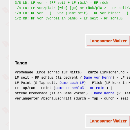
3/8 LD: LF vor - {RF seit + LF rück} - RF rück
1/4 LD: LF vor/platz [Wie]-[ge] RF rück/platz - LF seit/
1/8 LD: RF vor - {LF vor (Dame seit) + RF vor hinter LF}
1/2 RD: RF vor (vorbei an Dame) - LF seit - RF schluß
Langsamer Walzer
Tango
Promenade (Ende schräg zur Mitte) | kurze Linksdrehung -
LF seit - RF schluß (li gedreht /
Dame vor Herrn
) - LF s
LF Point (S Tap seit,
Dame auch LF
) - Flick (LF kurz in 
LF Tap/ran - Point (
Dame LF schluß - RF Point
) |
offene Promenade (li an Dame vorbei) |
Dame Kehre
(RF lei
verlängerter Abschlußschritt (durch - Tap - durch - seit
Langsamer Walzer