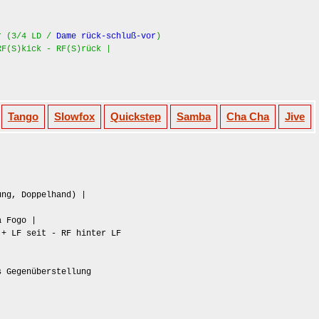
or (3/4 LD /
Dame rück-schluß-vor
)
RF(S)kick - RF(S)rück |
Tango
Slowfox
Quickstep
Samba
Cha Cha
Jive
ung, Doppelhand) |
a Fogo |
 + LF seit - RF hinter LF
s Gegenüberstellung