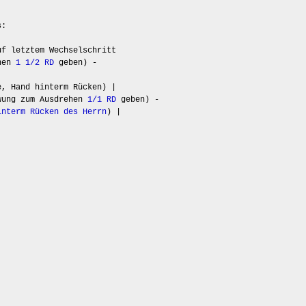
s:
f letztem Wechselschritt
hen
1 1/2 RD
geben) -
e, Hand hinterm Rücken) |
hwung zum Ausdrehen
1/1 RD
geben) -
interm Rücken des Herrn
) |