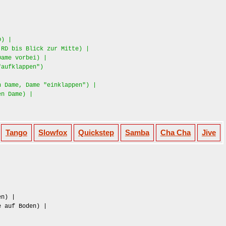
D) |
 RD bis Blick zur Mitte) |
e vorbei) |
"aufklappen")
n Dame, Dame "einklappen") |
en Dame) |
Tango
Slowfox
Quickstep
Samba
Cha Cha
Jive
en) |
e auf Boden) |