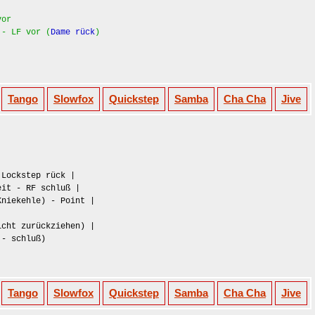
vor
 - LF vor (
Dame rück
)
Tango
Slowfox
Quickstep
Samba
Cha Cha
Jive
 Lockstep rück |
eit - RF schluß |
Kniekehle) - Point |
cht zurückziehen) |
 - schluß)
Tango
Slowfox
Quickstep
Samba
Cha Cha
Jive