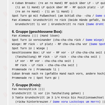
4 Cuban Breaks: (re an re Hand) RF quick über LF - LF qu
(li an li Hand) LF quick über RF - RF quick platz - LF
(re an re Hand) - (li an li Hand) |
Spot Turn gU mit Fußwechsel (am Schluß cha- -cha /
Dame 
Fan Alemana: Grundschritt re rück (beide Hände gefaßt, D
Grundschritt li vor | Grundschritt re rück (
Dame dreht
6. Gruppe (geschlossene Box):
Fan Alemana |||| (Hand lösen)
Spot Turn iU voreinander (cha-cha-cha rück /
Dame Wiege
)
Wiege: RF rück - LF platz - RF cha-cha-cha vor (
Dame Spo
Spot Turn iU | Wiege |
Geschlossene Box: LF vor - RF vor - LF cha-cha-cha seit 
(Tanzhaltung) RF rück - LF rück - cha-cha-cha seit |
LF vor - RF vor - cha-cha-cha seit |
RF rück - LF rück - cha-cha-cha seit |
Promenade re | Promenade li |
Cuban Break nach re (gefaßte Hand nach vorn, andere hoch
Promenade re | Spot Turn gU |
7. Gruppe (Kreis):
Fan HockeyStick ||||
Grundschritt li vor (in Tanzhaltung gehen) |
3 Takte Grundschritt im 3 1/4 Kreis bis Positionswechsel
(rückw hinterkreuzen /
Dame vorw Locksteps um Herrn
) |