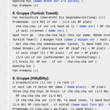
Opening Out (
Dame dreht nur 1/4 zurück
) |
Fan Alemana |||
8. Gruppe (Turkish Towell):
Fan HockeyStick (überdreht bis Gegenüberstellung) ||||
Promenade: (1/4 RD) LF vor - (1/4 LD) RF platz
cha-cha-cha: LF vor (re Hand an li /
Dame vor
) + RF rü
LF seit (trennen /
Dame vor
) |
Spot Turn gU - cha-cha-cha seit (bis vor Dame, Hände hin
Turkish Towell: 2 Wiegen rück (
Dame 2 Wiegen vor
/ nach 2
mit cha-cha-cha nebeneinander tanzen, li Hand faßt re)
Cuban Breaks: LF überkreuz vor RF (Kopf re) + RF platz -
LF seit (Kopf li) + RF platz - LF vor + RF platz -
(1/4 LD) LF vor (aufeinander zu in Tanzhaltung) |
1/1 Kreis iU: RF vor - LF vor - cha-cha-cha vor |
Opening Out |
Fan Alemana |||
9. Gruppe (HillyBilly):
2 Grundschritte (li vor | re rück |)
LF seit (an re Seite der Dame /
Dame platz
) - RF platz
Three Cha-Cha-Chas im Kreis: LF cha-cha-cha vor (1/3 RD)
RF cha-cha-cha vor (1/3 RD)
LF cha-cha-cha vor (1/3 RD, re Hand lösen, li Hand hoc
(1/4 RD) RF rück/seit - LF schluß (
Dame Spot Turn gU
) - 
Promenade re (cha-cha's am Platz, li Hand hoch) |