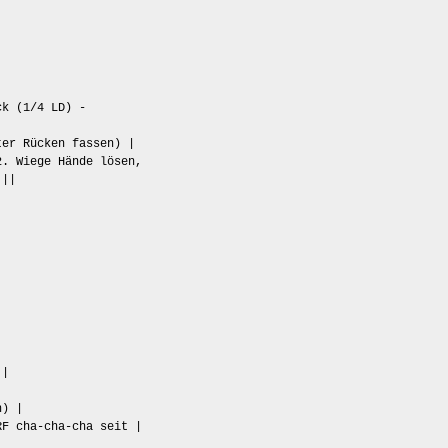
ck (1/4 LD) -
ter Rücken fassen) |
. Wiege Hände lösen,
 ||
 |
h) |
RF cha-cha-cha seit |