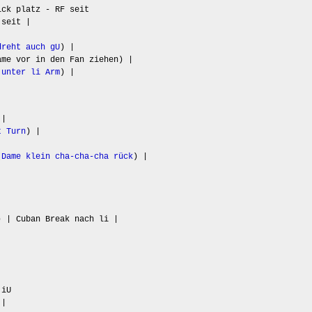
ick platz - RF seit
 seit |
dreht auch gU
) |
ame vor in den Fan ziehen) |
 unter li Arm
) |
 |
t Turn
) |
(
Dame klein cha-cha-cha rück
) |
) | Cuban Break nach li |
 iU
||