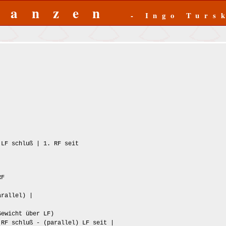
Tanzen
- Ingo Turs
 schluß | 1. RF seit
RF
arallel) |
Gewicht über LF)
RF schluß - (parallel) LF seit |