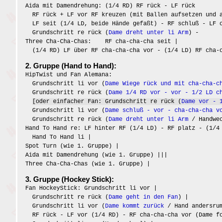
Aida mit Damendrehung: (1/4 RD) RF rück - LF rück
RF rück + LF vor RF kreuzen (mit Ballen aufsetzen und a
LF seit (1/4 LD, beide Hände gefaßt) - RF schluß - LF c
Grundschritt re rück (
Dame dreht unter li Arm
) -
Three Cha-Cha-Chas: RF cha-cha-cha seit |
(1/4 RD) LF über RF cha-cha-cha vor - (1/4 LD) RF cha-c
2. Gruppe (Hand to Hand):
HipTwist und Fan Alemana:
Grundschritt li vor (
Dame Wiege rück und mit cha-cha-c
Grundschritt re rück (
Dame 1/4 RD vor - vor - 1/2 LD c
[oder einfacher Fan: Grundschritt re rück (
Dame vor - 
Grundschritt li vor (
Dame schluß - vor - cha-cha-cha v
Grundschritt re rück (
Dame dreht unter li Arm
/ Handwec
Hand To Hand re: LF hinter RF (1/4 LD) - RF platz - (1/4
Hand To Hand li |
Spot Turn (wie 1. Gruppe) |
Aida mit Damendrehung (wie 1. Gruppe) |||
Three Cha-Cha-Chas (wie 1. Gruppe) |
3. Gruppe (Hockey Stick):
Fan HockeyStick: Grundschritt li vor |
Grundschritt re rück (
Dame geht in den Fan
) |
Grundschritt li vor (
Dame kommt zurück
/ Hand andersrum
RF rück - LF vor (1/4 RD) - RF cha-cha-cha vor (Dame f