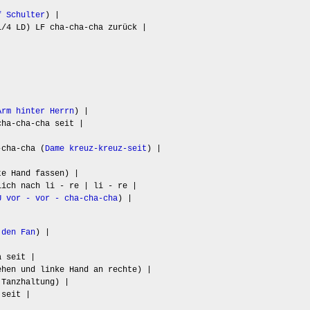
f Schulter
) |
1/4 LD) LF cha-cha-cha zurück |
Arm hinter Herrn
) |
cha-cha-cha seit |
-cha-cha (
Dame kreuz-kreuz-seit
) |
te Hand fassen) |
lich nach li - re | li - re |
U vor - vor - cha-cha-cha
) |
 den Fan
) |
a seit |
ehen und linke Hand an rechte) |
 Tanzhaltung) |
 seit |