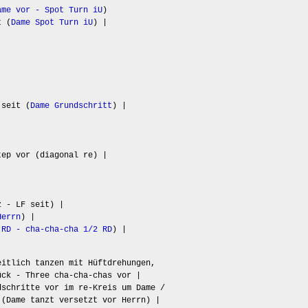
ame vor - Spot Turn iU
)
t (
Dame Spot Turn iU
) |
|
 seit (
Dame Grundschritt
) |
tep vor (diagonal re) |
z - LF seit) |
Herrn
) |
 RD - cha-cha-cha 1/2 RD
) |
eitlich tanzen mit Hüftdrehungen,
ück - Three cha-cha-chas vor |
dschritte vor im re-Kreis um Dame /
 (Dame tanzt versetzt vor Herrn) |