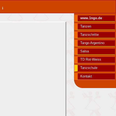
ki
www.1ngo.de
Tanzen
Tanzschritte
Tango Argentino
Salsa
TD Rot-Weiss
Tanzschule
Kontakt