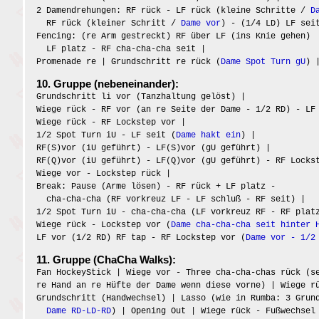
2 Damendrehungen: RF rück - LF rück (kleine Schritte /
D
RF rück (kleiner Schritt /
Dame vor
) - (1/4 LD) LF sei
Fencing: (re Arm gestreckt) RF über LF (ins Knie gehen)
LF platz - RF cha-cha-cha seit |
Promenade re | Grundschritt re rück (
Dame Spot Turn gU
) 
10. Gruppe (nebeneinander):
Grundschritt li vor (Tanzhaltung gelöst) |
Wiege rück - RF vor (an re Seite der Dame - 1/2 RD) - LF
Wiege rück - RF Lockstep vor |
1/2 Spot Turn iU - LF seit (
Dame hakt ein
) |
RF(S)vor (iU geführt) - LF(S)vor (gU geführt) |
RF(Q)vor (iU geführt) - LF(Q)vor (gU geführt) - RF Locks
Wiege vor - Lockstep rück |
Break: Pause (Arme lösen) - RF rück + LF platz -
cha-cha-cha (RF vorkreuz LF - LF schluß - RF seit) |
1/2 Spot Turn iU - cha-cha-cha (LF vorkreuz RF - RF plat
Wiege rück - Lockstep vor (
Dame cha-cha-cha seit hinter 
LF vor (1/2 RD) RF tap - RF Lockstep vor (
Dame vor - 1/2
11. Gruppe (ChaCha Walks):
Fan HockeyStick | Wiege vor - Three cha-cha-chas rück (s
re Hand an re Hüfte der Dame wenn diese vorne) | Wiege r
Grundschritt (Handwechsel) | Lasso (wie in Rumba: 3 Grun
Dame RD-LD-RD
) | Opening Out | Wiege rück - Fußwechsel