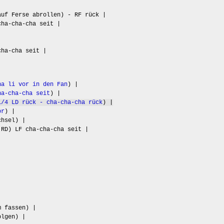
uf Ferse abrollen) - RF rück |
ha-cha-cha seit |
ha-cha seit |
ha li vor in den Fan
) |
ha-cha-cha seit
) |
1/4 LD rück - cha-cha-cha rück
) |
or
) |
hsel) |
 RD) LF cha-cha-cha seit |
 fassen) |
olgen) |