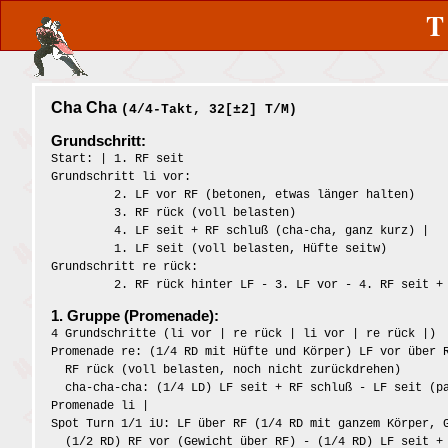
Cha Cha
(4/4-Takt, 32[±2] T/M)
Grundschritt:
Start: | 1. RF seit
Grundschritt li vor:
2. LF vor RF (betonen, etwas länger halten)
3. RF rück (voll belasten)
4. LF seit + RF schluß (cha-cha, ganz kurz) |
1. LF seit (voll belasten, Hüfte seitw)
Grundschritt re rück:
2. RF rück hinter LF - 3. LF vor - 4. RF seit + LF
1. Gruppe (Promenade):
4 Grundschritte (li vor | re rück | li vor | re rück |)
Promenade re: (1/4 RD mit Hüfte und Körper) LF vor über 
RF rück (voll belasten, noch nicht zurückdrehen)
cha-cha-cha: (1/4 LD) LF seit + RF schluß - LF seit (p
Promenade li |
Spot Turn 1/1 iU: LF über RF (1/4 RD mit ganzem Körper, 
(1/2 RD) RF vor (Gewicht über RF) - (1/4 RD) LF seit + 