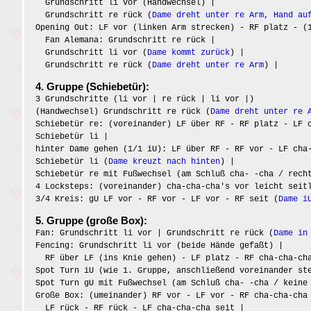
Grundschritt li vor (Handwechsel) |
Grundschritt re rück (
Dame dreht unter re Arm, Hand au
Opening Out: LF vor (linken Arm strecken) - RF platz - (
Fan Alemana: Grundschritt re rück |
Grundschritt li vor (
Dame kommt zurück
) |
Grundschritt re rück (
Dame dreht unter re Arm
) |
4. Gruppe (Schiebetür):
3 Grundschritte (li vor | re rück | li vor |)
(Handwechsel) Grundschritt re rück (
Dame dreht unter re 
Schiebetür re: (voreinander) LF über RF - RF platz - LF 
Schiebetür li |
hinter Dame gehen (1/1 iU): LF über RF - RF vor - LF cha
Schiebetür li (
Dame kreuzt nach hinten
) |
Schiebetür re mit Fußwechsel (am Schluß cha- -cha / rech
4 Locksteps: (voreinander) cha-cha-cha's vor leicht seit
3/4 Kreis: gU LF vor - RF vor - LF vor - RF seit (
Dame i
5. Gruppe (große Box):
Fan: Grundschritt li vor | Grundschritt re rück (
Dame in
Fencing: Grundschritt li vor (beide Hände gefaßt) |
RF über LF (ins Knie gehen) - LF platz - RF cha-cha-ch
Spot Turn iU (wie 1. Gruppe, anschließend voreinander st
Spot Turn gU mit Fußwechsel (am Schluß cha- -cha / keine
Große Box: (umeinander) RF vor - LF vor - RF cha-cha-cha
LF rück - RF rück - LF cha-cha-cha seit |