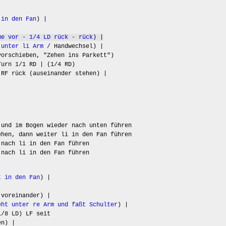
 in den Fan
) |
me vor - 1/4 LD rück - rück
) |
 unter li Arm
/ Handwechsel) |
vorschieben, "Zehen ins Parkett")
urn 1/1 RD | (1/4 RD)
 RF rück (auseinander stehen) |
 und im Bogen wieder nach unten führen
ehen, dann weiter li in den Fan führen
 nach li in den Fan führen
 nach li in den Fan führen
t in den Fan
) |
voreinander) |
eht unter re Arm und faßt Schulter
) |
1/8 LD) LF seit
en) |