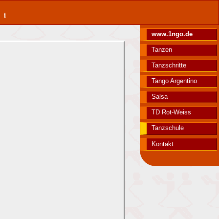
ki
www.1ngo.de
Tanzen
Tanzschritte
Tango Argentino
Salsa
TD Rot-Weiss
Tanzschule
Kontakt