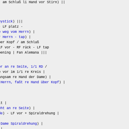
; am Schluß li Hand vor Stirn) ||
eystick
) |||
- LF platz -
e weg vom Herrn
) |
r Herrn - tap
) |
er Kopf / am Schluß
LF vor - RF rück - LF tap
pening | Fan Alemana |||
or an re Seite, 1/1 RD
/
e vor im 1/1 re Kreis |
angsam re Hand der Dame) |
 Herrn, faßt re Hand über Kopf
) |
it |
eht an re Seite
) |
de
) - LF vor + Spiraldrehung |
 Dame Spiraldrehung
) |
 |