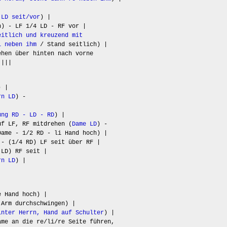
 LD seit/vor
) |
h) - LF 1/4 LD - RF vor |
eitlich und kreuzend mit
i neben ihm
/ Stand seitlich) |
ehen über hinten nach vorne
 |||
) |
rn LD
) -
ung RD - LD - RD
) |
uf LF, RF mitdrehen (
Dame LD
) -
Dame - 1/2 RD - li Hand hoch) |
 - (1/4 RD) LF seit über RF |
 LD) RF seit |
rn LD
) |
e Hand hoch) |
Arm durchschwingen) |
inter Herrn, Hand auf Schulter
) |
me an die re/li/re Seite führen,