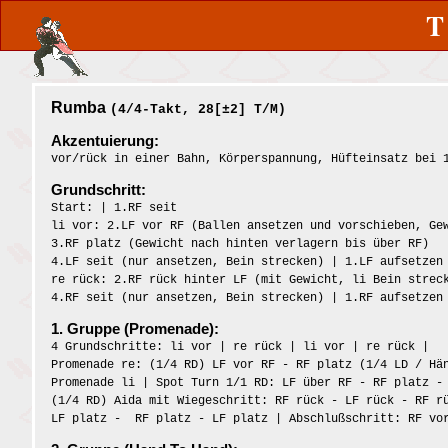
Rumba
(4/4-Takt, 28[±2] T/M)
Akzentuierung:
vor/rück in einer Bahn, Körperspannung, Hüfteinsatz bei 
Grundschritt:
Start: | 1.RF seit
li vor: 2.LF vor RF (Ballen ansetzen und vorschieben, Ge
3.RF platz (Gewicht nach hinten verlagern bis über RF)
4.LF seit (nur ansetzen, Bein strecken) | 1.LF aufsetzen
re rück: 2.RF rück hinter LF (mit Gewicht, li Bein strec
4.RF seit (nur ansetzen, Bein strecken) | 1.RF aufsetzen
1. Gruppe (Promenade):
4 Grundschritte: li vor | re rück | li vor | re rück |
Promenade re: (1/4 RD) LF vor RF - RF platz (1/4 LD / Hä
Promenade li | Spot Turn 1/1 RD: LF über RF - RF platz -
(1/4 RD) Aida mit Wiegeschritt: RF rück - LF rück - RF r
LF platz - RF platz - LF platz | Abschlußschritt: RF vo