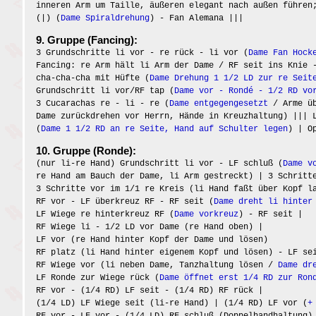
inneren Arm um Taille, äußeren elegant nach außen führen
(|) (
Dame Spiraldrehung
) - Fan Alemana |||
9. Gruppe (Fancing):
3 Grundschritte li vor - re rück - li vor (
Dame Fan Hock
Fancing: re Arm hält li Arm der Dame / RF seit ins Knie 
cha-cha-cha mit Hüfte (
Dame Drehung 1 1/2 LD zur re Seit
Grundschritt li vor/RF tap (
Dame vor - Rondé - 1/2 RD vo
3 Cucarachas re - li - re (
Dame entgegengesetzt
/ Arme üb
Dame zurückdrehen vor Herrn, Hände in Kreuzhaltung) ||| 
(
Dame 1 1/2 RD an re Seite, Hand auf Schulter legen
) | O
10. Gruppe (Ronde):
(nur li-re Hand) Grundschritt li vor - LF schluß (
Dame v
re Hand am Bauch der Dame, li Arm gestreckt) | 3 Schritt
3 Schritte vor im 1/1 re Kreis (li Hand faßt über Kopf l
RF vor - LF überkreuz RF - RF seit (
Dame dreht li hinter
LF Wiege re hinterkreuz RF (
Dame vorkreuz
) - RF seit |
RF Wiege li - 1/2 LD vor Dame (re Hand oben) |
LF vor (re Hand hinter Kopf der Dame und lösen)
RF platz (li Hand hinter eigenem Kopf und lösen) - LF se
RF Wiege vor (li neben Dame, Tanzhaltung lösen /
Dame dr
LF Ronde zur Wiege rück (
Dame öffnet erst 1/4 RD zur Ron
RF vor - (1/4 RD) LF seit - (1/4 RD) RF rück |
(1/4 LD) LF Wiege seit (li-re Hand) | (1/4 RD) LF vor (
+
RF vor - LF vor - (1/4 LD) RF schluß (Doppelhandhaltung)