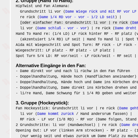
2. Gruppe (Hand To Hand):
HipTwist und Fan Alemana:
Grundschritt li vor (
Dame Wiege rück und mit RF vor LF
re rück (
Dame 1/4 RD vor - vor - 1/2 LD seit
) |
[oder einfacher Fan: Grundschritt li vor | re rück (
Da
li vor (
Dame schluß - vor - vor
) | re rück (
Dame dreht
Hand To Hand re: (1/4 LD) LF rück hinter RF - RF platz (
(akzentuiert 1/4 RD) LF seit | Hand To Hand li | Spot T
Aida mit Wiegeschritt und Spot Turn: RF rück - LF rück -
Wiegeschritt: LF platz - RF platz - LF platz |
Spot Turn 5/4 LD: RF vor/seit - LF rück/seit - RF seit |
Alternative Eingänge in den Fan:
- Dame direkt vor und nach li rüchw in den Fan führen
- Doppelhandhaltung, Hände hoch (Handflächen aneinander)
- Doppelhandhaltung, Hände hoch und Dame ins Körbchen dr
- Doppelhandhaltung, Dame direkt ins Körbchen drehen und
- li/re Hand, Dame Schwung für 1 1/4 RD geben und weiter
3. Gruppe (Hockeystick):
Fan Hockeystick: Grundschritt li vor | re rück (
Dame geh
li vor (
Dame kommt zurück
/ Hand andersrum fassen) |
RF rück - LF vor (1/8 RD) - RF vor (Dame folgen, Stand 
2 Grundschritte: li vor (Handwechsel) | re rück (
Dame dr
Opening Out: LF vor (linken Arm strecken) - RF platz - (
(nur wenig seit und etwas zurück um Dame Platz zu mach