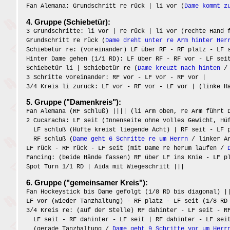
Fan Alemana: Grundschritt re rück | li vor (
Dame kommt z
4. Gruppe (Schiebetür):
3 Grundschritte: li vor | re rück | li vor (rechte Hand 
Grundschritt re rück (
Dame dreht unter re Arm hinter Her
Schiebetür re: (voreinander) LF über RF - RF platz - LF 
Hinter Dame gehen (1/1 RD): LF über RF - RF vor - LF sei
Schiebetür li | Schiebetür re (
Dame kreuzt nach hinten
/ 
3 Schritte voreinander: RF vor - LF vor - RF vor |
3/4 Kreis li zurück: LF vor - RF vor - LF vor | (linke H
5. Gruppe ("Damenkreis"):
Fan Alemana (RF schluß) |||| (li Arm oben, re Arm führt 
2 Cucaracha: LF seit (Innenseite ohne volles Gewicht, Hü
LF schluß (Hüfte kreist liegende Acht) | RF seit - LF 
RF schluß (
Dame geht 6 Schritte re um Herrn
/ linker Ar
LF rück - RF rück - LF seit (mit Dame re herum laufen /
Fancing: (beide Hände fassen) RF über LF ins Knie - LF p
Spot Turn 1/1 RD | Aida mit Wiegeschritt |||
6. Gruppe ("gemeinsamer Kreis"):
Fan Hockeystick bis Dame gefolgt (1/8 RD bis diagonal) |
LF vor (wieder Tanzhaltung) - RF platz - LF seit (1/8 RD
3/4 Kreis re: (auf der Stelle) RF dahinter - LF seit - R
LF seit - RF dahinter - LF seit | RF dahinter - LF seit
(gerade Tanzhaltung /
Dame geht 9 Schritte vor um Herr