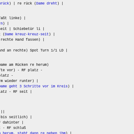
urück
) | re rück (
Dame dreht
) |
faßt linke) |
rn
) |
seit | Schiebetür li |
t (
Dame kreuz-kreuz-seit
) |
rechte Hand fassen) |
and an rechte) Spot Turn 1/1 LD |
Dame am Rücken re herum)
fte vor) - RF platz -
platz -
m wieder runter) |
Dame geht 3 Schritte vor im Kreis
) |
latz - RF seit |
|||
 bis seitlich) |
F dahinter |
 - RF schluß
n herum, steht dann re neben ihm
) |