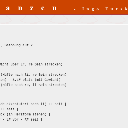
Tanzen
- Ingo Turs
1, Betonung auf 2
wicht über LF, re Bein strecken)
 (Hüfte nach li, re Bein strecken)
ken) - 3.LF platz (mit Gewicht)
 (Hüfte nach re, li Bein strecken)
nde akzentuiert nach li) LF seit |
 LF seit |
ück (in Herzform stehen) |
r - LF vor - RF seit |