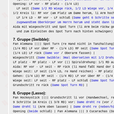
Opening: LF vor - RF platz - (1/4 LD)
LF seit (
Dame 1/2 RD Wiege rück, 1/2 LD Wiege vor, 1/4
1/2 Kreis li: RF vor (am Platz um Dame herum, li Arm hoc
LF 1/4 LD - RF vor - LF schluß (
Dame geht 6 Schritte s
zugewandtem Oberkörper um Herrn herum und steht dann l
Aida mit Wiegeschritt und Spot Turn (li Arm beim rückw g
und zum Einleiten des Spot Turn nach hinten schwingen)
7. Gruppe (Swibble):
Fan Alemana |||| Spot Turn (re Hand nicht in Tanzhaltung
(1/4 RD) LF vor über RF - (1/4 LD) RF seit (
Dame Spot Tu
(1/4 LD) LF rück (
Dame vor
/ Oberarm fassen) |
Wiegeschritt (
Dame Swibble: 3mal übersetzen mit 1/2 Dreh
LF platz - RF platz - LF vor (|) Spiraldrehung: 1/1 RD a
Aida: RF vor - LF seit - RF rück (li Hand faßt Hand der 
Wiege seit: LF seit (1/4 LD, re Hand reichen) - RF platz
Gehen: (1/4 LD) RF seit - (1/4 RD) LF vor über RF - (1/4
Wiege seit: LF seit - RF platz - LF schluß (
Dame Spot Tu
Grundschritt re rück (
Dame Spot Turn RD
) |
8. Gruppe (Lasso):
Fan Hockeystick |||| Grundschritt li vor (Handwechsel, r
9 Schritte im Kreis (1 3/8 RD) vor:
Dame dreht re
(vor / 
Dame dreht li
(Arm oben lassen) |
Dame dreht re
(
neben/h
Opening (
beide
schluß) | Fan Alemana ||| 3 Cucarachas (Da