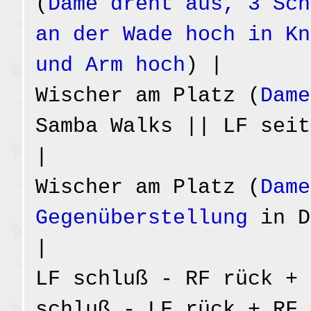
(
Dame dreht aus, 3 Sch
an der Wade hoch in Kn
und Arm hoch
) |
Wischer am Platz (
Dame
Samba Walks || LF seit
|
Wischer am Platz (
Dame
Gegenüberstellung
in D
|
LF schluß - RF rück + 
schluß - LF rück + RF 