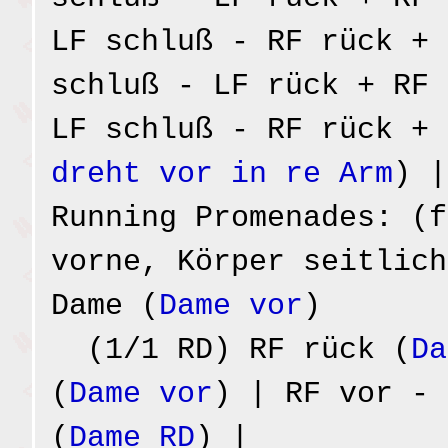
LF schluß - RF rück + 
schluß - LF rück + RF 
LF schluß - RF rück + 
dreht vor in re Arm
) |
Running Promenades: (f
vorne, Körper seitlich
Dame (
Dame vor
)
(1/1 RD) RF rück (
Da
(
Dame vor
) | RF vor - 
(
Dame RD
) |