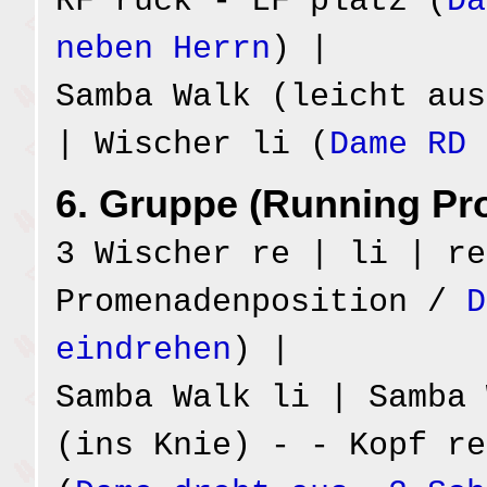
RF rück - LF platz (
Da
neben Herrn
) |
Samba Walk (leicht aus
| Wischer li (
Dame RD 
6. Gruppe (Running P
3 Wischer re | li | re
Promenadenposition /
D
eindrehen
) |
Samba Walk li | Samba 
(ins Knie) - - Kopf re