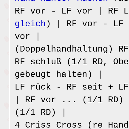
RF vor - LF vor | RF L
gleich
) | RF vor - LF 
vor |
(Doppelhandhaltung) RF
RF schluß (1/1 RD, Obe
gebeugt halten) |
LF rück - RF seit + LF
| RF vor ... (1/1 RD) 
(1/1 RD) |
4 Criss Cross (re Hand