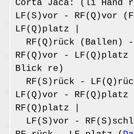
Corta Jaca: (li Hand r
LF(S)vor - RF(Q)vor (F
LF(Q)platz |
RF(Q)rück (Ballen) -
RF(Q)vor - LF(Q)platz 
Blick re)
RF(S)rück - LF(Q)rüc
LF(Q)vor - RF(Q)platz 
RF(Q)platz |
LF(S)vor - RF(S)schl